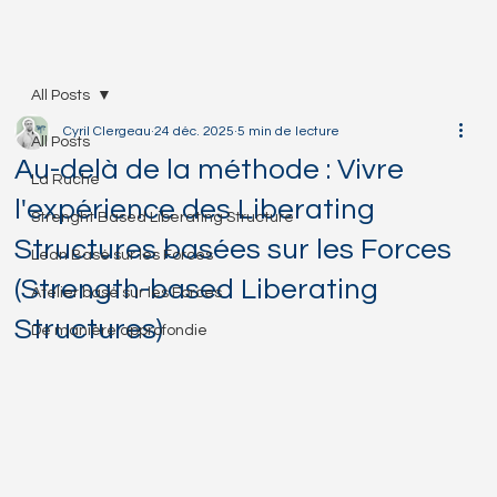
All Posts
Cyril Clergeau
24 déc. 2025
5 min de lecture
All Posts
Au-delà de la méthode : Vivre
La Ruche
l'expérience des Liberating
Strenght Based Liberating Structure
Structures basées sur les Forces
Lean Basé sur les Forces
(Strength-based Liberating
Atelier basé sur les Forces
Structures)
De manière approfondie