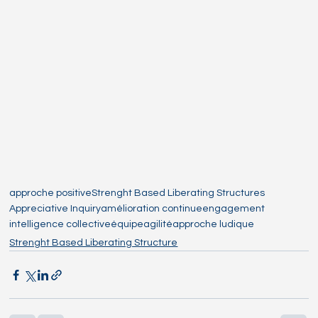
approche positive
Strenght Based Liberating Structures
Appreciative Inquiry
amélioration continue
engagement
intelligence collective
équipe
agilité
approche ludique
Strenght Based Liberating Structure