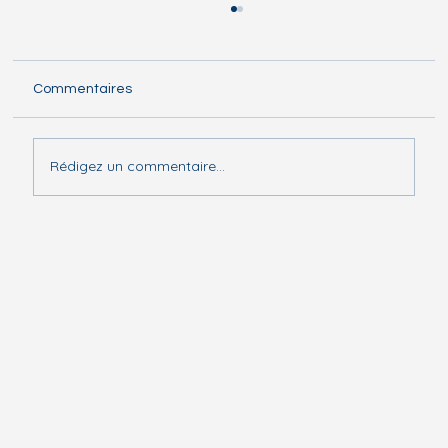
Commentaires
Rédigez un commentaire...
Liberating Structures basées sur les
Forces : De "15% Solutions" à "Éclats de
Potentiel" : Transformez vos blocages en
tremplins