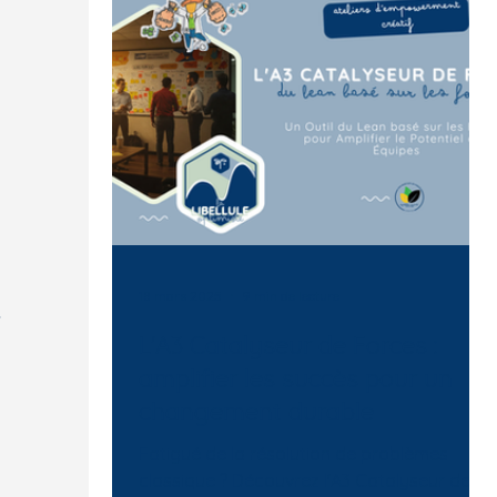
s
s
18 mars 2025
9 min de lecture
t
L'A3 Catalyseur de Forces :
amplifier les succès pour un
changement durable
Fatigué de la résolution de problèmes
classique ? Découvrez l'A3 Catalyseur de