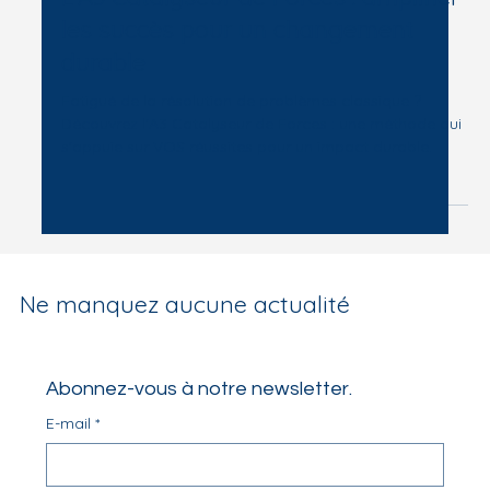
18 mars 2025
9 min de lecture
L'A3 Catalyseur de Forces : amplifier
les succès pour un changement
durable
Fatigué de la résolution de problèmes classique ?
Découvrez l'A3 Catalyseur de Forces : une méthode qui
s'appuie sur VOS réussites pour un impact durable.
Ne manquez aucune actualité