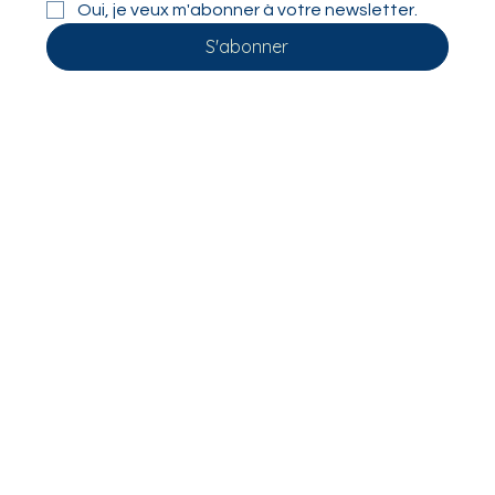
Abonnez-vous à notre newsletter.
E-mail
*
Oui, je veux m'abonner à votre newsletter.
S'abonner
LA LIBELLULE OPTIMISTE
Nos Solutions
Notre ADN
Nos Ressources
Nous Contacter
60 Rue François 1er
75008 Paris, France
information@lalibelluleoptimiste.net
07 83 26 31 80