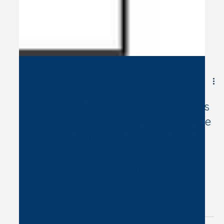
29 sept. 2025
8 min de lecture
Liberating Structures basées sur les
Forces : Révélez les Trésors de votre
Équipe en 15 Minutes avec le Miroir
Appréciatif
Découvrez Miroir Appréciatif, une méthode
collaborative inspirée de la Liberating Structure