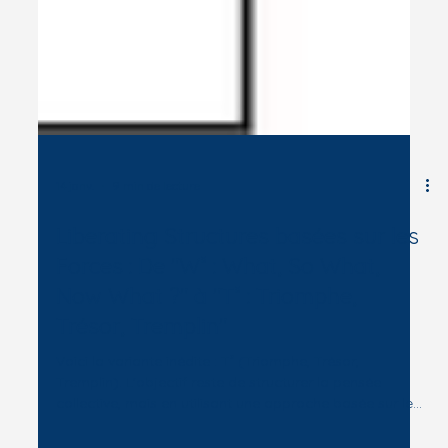
14 janv.
9 min de lecture
Liberating Structures basées sur les
Forces : De "W³ : What, So What,
Now What ?" à "T³ : Triomphe,
Trésor, Tremplin"
Voici la variante inédite : T³ (Triomphe, Trésor,
Tremplin). L'objectif reste de structurer la pensée
collective, mais en utilisant une approche basée sur les