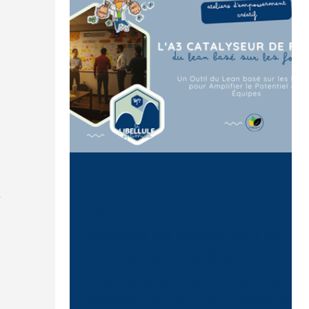
s
s
18 mars 2025
9 min de lecture
t
L'A3 Catalyseur de Forces :
amplifier les succès pour un
changement durable
Fatigué de la résolution de problèmes
classique ? Découvrez l'A3 Catalyseur de