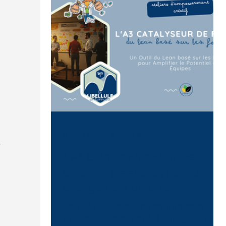
s
s
18 mars 2025
9 min de lecture
t
L'A3 Catalyseur de Forces :
amplifier les succès pour un
changement durable
Fatigué de la résolution de problèmes
classique ? Découvrez l'A3 Catalyseur de