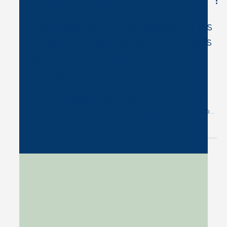
16 déc. 2025
7 min de lecture
Liberating Structures basées sur les
Forces : De "15% Solutions" à "Éclats
de Potentiel" : Transformez vos
blocages en tremplins
Inspirées des Liberating Structures, les Liberating
Structures basées sur les Forces sont une adaptation
positive et intentionnelle de ces processus d'interaction.
Elles représentent une magnifique collection de
pratiques qui nous invitent à révéler le potentiel et à
célébrer la contribution de chaque personne dans un
groupe en se concentrant explicitement sur ce qui
fonctionne déjà. La structure d'origine, les "15%
Solutions", a été créée par Henri Lipmanowicz et Keith
McCa