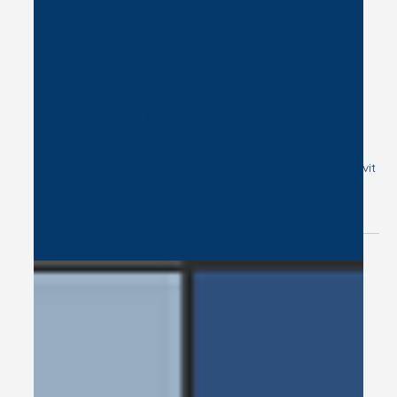
Au-delà de la méthode : Vivre
l'expérience des Liberating
Structures basées sur les Forces
(Strength-based Liberating
Structures)
Mais tout cela, c'est de la théorie. Aucune explication
technique ne capture ce que l'on ressent lorsque l'on vit
ces enchaînements, où la mécanique de l'inclusion
rencontre l'énergie des Liberating Structures basées sur
les Forces.