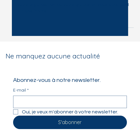
scientifique et inspirée du vivant de
l'efficacité collective
De Manière Approfondie : Faire évoluez votre équipe,
votre organisation ou votre groupe en vous appuyant
sur vos forces
Ne manquez aucune actualité
Abonnez-vous à notre newsletter.
E-mail
*